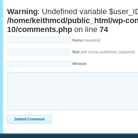
Warning
: Undefined variable $user_I
/home/keithmcd/public_html/wp-con
10/comments.php
on line
74
Name
(required)
Mail
(will not be published) (required)
Website