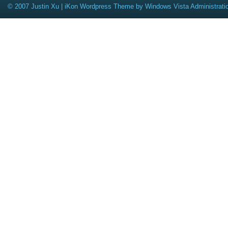
© 2007 Justin Xu |
iKon Wordpress Theme
by
Windows Vista Administrati