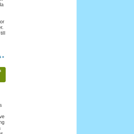
da
ior
r.
ill
 »
8
s
ive
ing
a
us