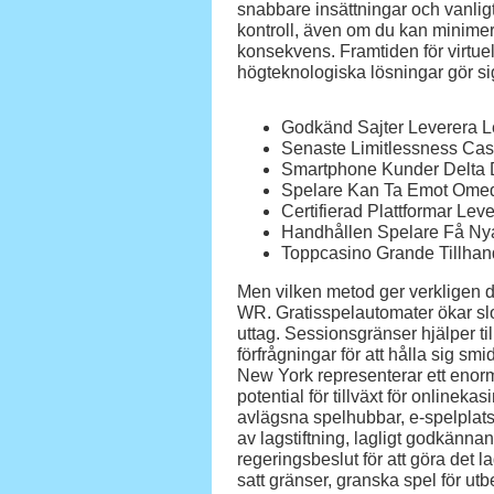
snabbare insättningar och vanli
kontroll, även om du kan minimer
konsekvens. Framtiden för virtuell
högteknologiska lösningar gör sig
Godkänd Sajter Leverera Le
Senaste Limitlessness C
Smartphone Kunder Delta 
Spelare Kan Ta Emot Omed
Certifierad Plattformar Le
Handhållen Spelare Få Nya 
Toppcasino Grande Tillhan
Men vilken metod ger verkligen 
WR. Gratisspelautomater ökar slo
uttag. Sessionsgränser hjälper ti
förfrågningar för att hålla sig smi
New York representerar ett enor
potential för tillväxt för onlinekas
avlägsna spelhubbar, e-spelplats
av lagstiftning, lagligt godkänna
regeringsbeslut för att göra det la
satt gränser, granska spel för utb