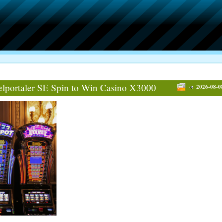
Spelportaler SE Spin to Win Casino X3000
2026-08-0