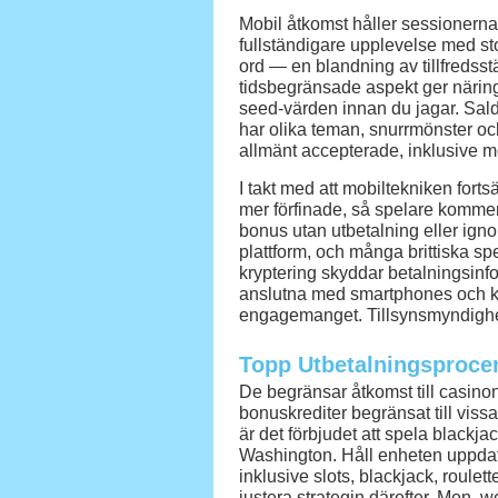
Mobil åtkomst håller sessionerna 
fullständigare upplevelse med sto
ord — en blandning av tillfredss
tidsbegränsade aspekt ger näring 
seed-värden innan du jagar. Saldo
har olika teman, snurrmönster och
allmänt accepterade, inklusive m
I takt med att mobiltekniken forts
mer förfinade, så spelare komme
bonus utan utbetalning eller igno
plattform, och många brittiska 
kryptering skyddar betalningsinfo
anslutna med smartphones och k
engagemanget. Tillsynsmyndighet
Topp Utbetalningsproce
De begränsar åtkomst till casinon
bonuskrediter begränsat till viss
är det förbjudet att spela blackja
Washington. Håll enheten uppdate
inklusive slots, blackjack, roulet
justera strategin därefter. Men,