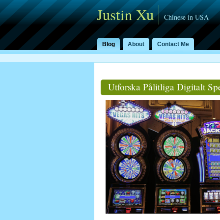
Justin Xu
Chinese in USA
Blog
About
Contact Me
Utforska Pålitliga Digitalt 