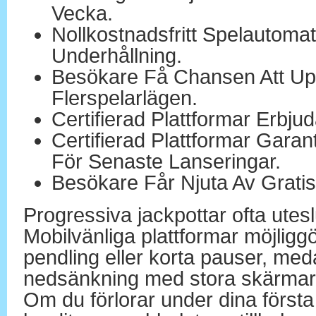
Vecka.
Nollkostnadsfritt Spelautoma
Underhållning.
Besökare Få Chansen Att Upp
Flerspelarlägen.
Certifierad Plattformar Erbju
Certifierad Plattformar Garant
För Senaste Lanseringar.
Besökare Får Njuta Av Gratis
Progressiva jackpottar ofta utesl
Mobilvänliga plattformar möjligg
pendling eller korta pauser, med
nedsänkning med stora skärmar o
Om du förlorar under dina först