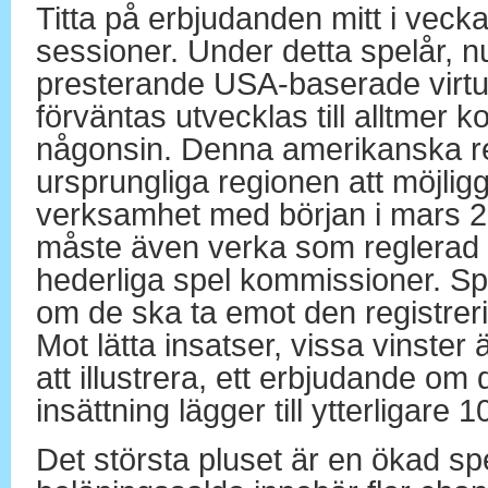
Titta på erbjudanden mitt i vecka
sessioner. Under detta spelår, 
presterande USA-baserade virtue
förväntas utvecklas till alltmer 
någonsin. Denna amerikanska r
ursprungliga regionen att möjlig
verksamhet med början i mars 2
måste även verka som reglerad
hederliga spel kommissioner. Spel
om de ska ta emot den registreri
Mot lätta insatser, vissa vinster 
att illustrera, ett erbjudande om 
insättning lägger till ytterligare 1
Det största pluset är en ökad spe