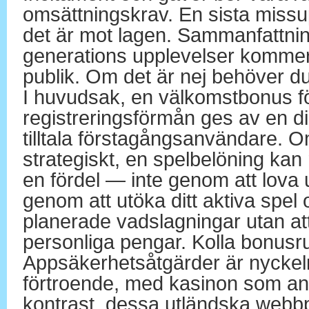
omsättningskrav. En sista missup
det är mot lagen. Sammanfattnin
generations upplevelser kommer 
publik. Om det är nej behöver du
I huvudsak, en välkomstbonus fö
registreringsförmån ges av en digi
tilltala förstagångsanvändare. O
strategiskt, en spelbelöning kan r
en fördel — inte genom att lova 
genom att utöka ditt aktiva spel o
planerade vadslagningar utan a
personliga pengar. Kolla bonus
Appsäkerhetsåtgärder är nyckeln
förtroende, med kasinon som an
kontrast, dessa utländska webbpl