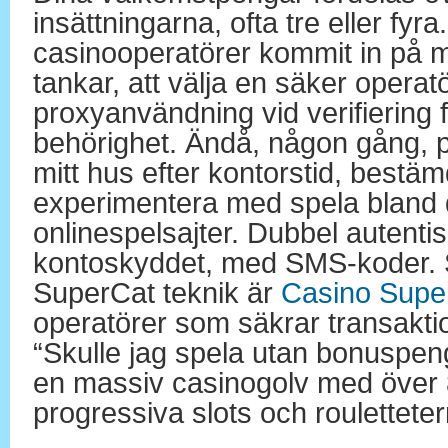
insättningarna, ofta tre eller fyra.
casinooperatörer kommit in på m
tankar, att välja en säker operat
proxyanvändning vid verifiering f
behörighet. Ändå, någon gång, på
mitt hus efter kontorstid, bestäm
experimentera med spela bland 
onlinespelsajter. Dubbel autentis
kontoskyddet, med SMS-koder. 
SuperCat teknik är
Casino Supe
operatörer som säkrar transaktion
“Skulle jag spela utan bonuspen
en massiv casinogolv med över 
progressiva slots och rouletteter