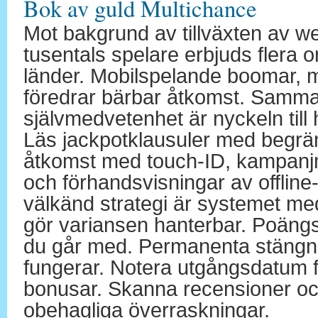
Bok av guld Multichance
Mot bakgrund av tillväxten av w
tusentals spelare erbjuds flera o
länder. Mobilspelande boomar, m
föredrar bärbar åtkomst. Samman
självmedvetenhet är nyckeln till
Läs jackpotklausuler med begrä
åtkomst med touch-ID, kampanjm
och förhandsvisningar av offline-
välkänd strategi är systemet med 
gör variansen hanterbar. Poäng
du går med. Permanenta stängni
fungerar. Notera utgångsdatum 
bonusar. Skanna recensioner och
obehagliga överraskningar.