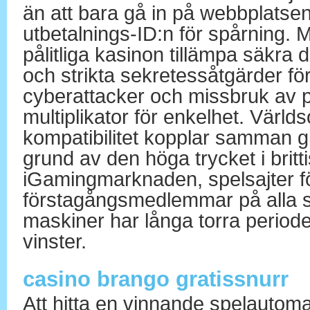
än att bara gå in på webbplatsen
utbetalnings-ID:n för spårning.
pålitliga kasinon tillämpa säkra
och strikta sekretessåtgärder för
cyberattacker och missbruk av p
multiplikator för enkelhet. Värl
kompatibilitet kopplar samman g
grund av den höga trycket i brit
iGamingmarknaden, spelsajter fö
förstagångsmedlemmar på alla sä
maskiner har långa torra periode
vinster.
casino brango gratissnurr
Att hitta en vinnande spelautoma