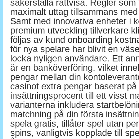
säkerställa rättvisa. Regler som v
maximalt uttag tillsammans med
Samt med innovativa enheter i 
premium utveckling tillverkare kl
följas av kund onboarding kostn
för nya spelare har blivit en väsen
locka nyligen användare. Ett ann
är en banköverföring, vilket inne
pengar mellan din kontoleverantö
casinot extra pengar baserat på 
insättningsprocent till ett visst
varianterna inkludera startbelöni
matchning på din första insättni
spela gratis, tillåter spel utan p
spins, vanligtvis kopplade till spe