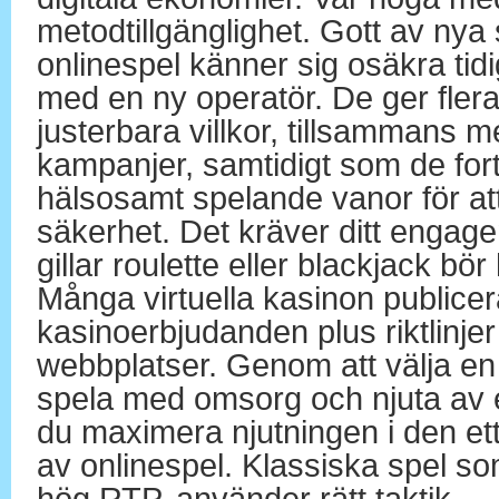
metodtillgänglighet. Gott av nya
onlinespel känner sig osäkra tidi
med en ny operatör. De ger flera
justerbara villkor, tillsammans
kampanjer, samtidigt som de for
hälsosamt spelande vanor för at
säkerhet. Det kräver ditt eng
gillar roulette eller blackjack bör
Många virtuella kasinon publicer
kasinoerbjudanden plus riktlinje
webbplatser. Genom att välja en 
spela med omsorg och njuta av 
du maximera njutningen i den e
av onlinespel. Klassiska spel s
hög RTP, använder rätt taktik.