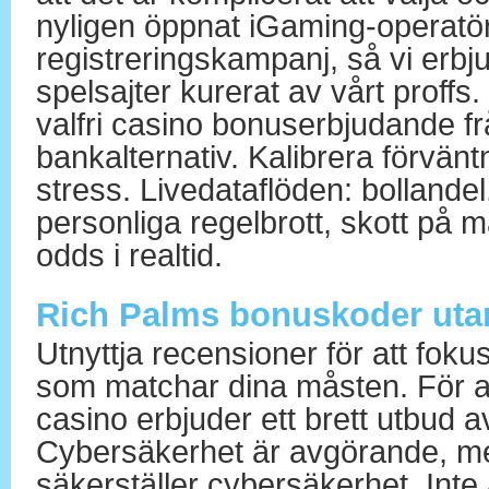
nyligen öppnat iGaming-operatö
registreringskampanj, så vi erbj
spelsajter kurerat av vårt proffs.
valfri casino bonuserbjudande fr
bankalternativ. Kalibrera förvänt
stress. Livedataflöden: bollandel
personliga regelbrott, skott på 
odds i realtid.
Rich Palms bonuskoder utan
Utnyttja recensioner för att fokus
som matchar dina måsten. För all
casino erbjuder ett brett utbud av
Cybersäkerhet är avgörande, 
säkerställer cybersäkerhet. Inte a