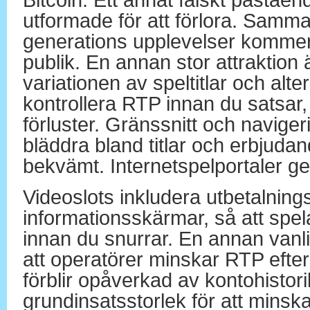
Bitcoin. Ett annat falskt påståend
utformade för att förlora. Samma
generations upplevelser kommer 
publik. En annan stor attraktion 
variationen av speltitlar och alter
kontrollera RTP innan du satsar,
förluster. Gränssnitt och navigeri
bläddra bland titlar och erbjuda
bekvämt. Internetspelportaler ge
Videoslots inkludera utbetalningss
informationsskärmar, så att spel
innan du snurrar. En annan vanl
att operatörer minskar RTP efte
förblir opåverkad av kontohistorik
grundinsatsstorlek för att minsk