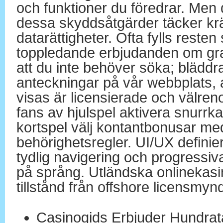
och funktioner du föredrar. Men
dessa skyddsåtgärder täcker kr
datarättigheter. Ofta fylls resten s
toppledande erbjudanden om grat
att du inte behöver söka; bläddr
anteckningar på vår webbplats,
visas är licensierade och välre
fans av hjulspel aktivera snurr
kortspel välj kontantbonusar m
behörighetsregler. UI/UX definie
tydlig navigering och progressi
på språng. Utländska onlinekas
tillstånd från offshore licensmyn
Casinogids Erbjuder Hundrat