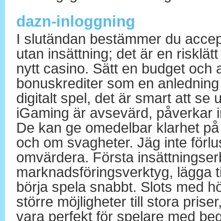
dazn-inloggning
I slutändan bestämmer du accep
utan insättning; det är en risklätt
nytt casino. Sätt en budget och 
bonuskrediter som en anledning ti
digitalt spel, det är smart att se
iGaming är avsevärd, påverkar in
De kan ge omedelbar klarhet på 
och om svagheter. Jäg inte förlu
omvärdera. Första insättningserb
marknadsföringsverktyg, lägga til
börja spela snabbt. Slots med h
större möjligheter till stora pris
vara perfekt för spelare med be