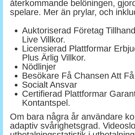
återkommande belöningen, gjord f
spelare. Mer än prylar, och inklu
Auktoriserad Företag Tillhan
Live Villkor.
Licensierad Plattformar Erbju
Plus Ärlig Villkor.
Nödlinjer
Besökare Få Chansen Att Få 
Socialt Ansvar
Certifierad Plattformar Garan
Kontantspel.
Om bara några år användare k
adaptiv svårighetsgrad. Videoslo
utbetalningsstatistik i utbetalnin