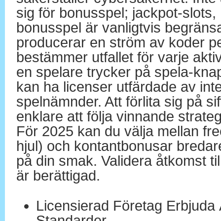
sig för bonusspel; jackpot-slots
bonusspel är vanligtvis begräns
producerar en ström av koder p
bestämmer utfallet för varje akti
en spelare trycker på spela-kna
kan ha licenser utfärdade av inte
spelnämnder. Att förlita sig på si
enklare att följa vinnande strateg
För 2025 kan du välja mellan fr
hjul) och kontantbonusar bredar
på din smak. Validera åtkomst till
är berättigad.
Licensierad Företag Erbjuda 
Standarder.