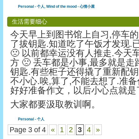
Personal - 个人
,
Wind of the mood - 心情小屋
生活需要细心
今天早上到图书馆上自习,停车
了拔钥匙.知道吃了午饭才发现.
🙁 以前都幸运没有人推走.今
方 🙁 丢车都是小事,最多就是
钥匙.有些柜子还得撬了重新配钥匙
不小心.唉,算了,不能去想了.准
好好准备作文，以后小心点就是
大家都要汲取教训啊。
Personal - 个人
Page 3 of 4
«
1
2
3
4
»