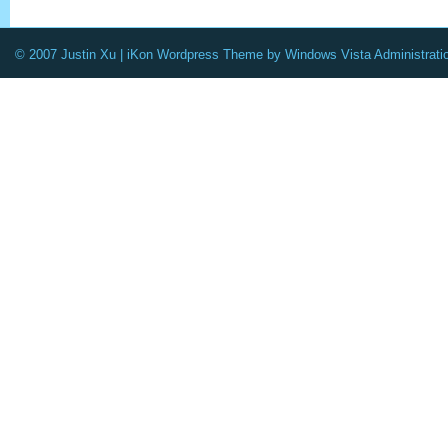
© 2007 Justin Xu |
iKon Wordpress Theme
by
Windows Vista Administrati