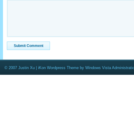
© 2007 Justin Xu |
iKon Wordpress Theme
by
Windows Vista Administrati