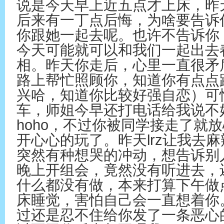
说是今天早上近五点才上床，昨天
后来有一丁点后悔，为啥要告诉
你跟她一起去呢。也许不告诉你
今天可能就可以和我们一起出去
相。昨天你走后，心里一直很矛
路上帮忙照顾你，知道你有点点路
兴哈，知道你比较好强自恋）可
车，师姐今早还打电话给我说不
hoho，不过你被同学接走了就
开心心的玩了。昨天lrz让我去
突然有种想哭的冲动，想告诉别人
晚上开组会，竟然没有听进去，
什么都没有做，本来打算下午做
床睡觉，害怕自己会一直想着你
过还是忍不住给你发了一条恶心的短