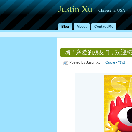
Justin Xu
Chinese in USA
Blog
About
Contact Me
嗨！亲爱的朋友们，欢迎您
Posted by Justin Xu in
Quote - 转载