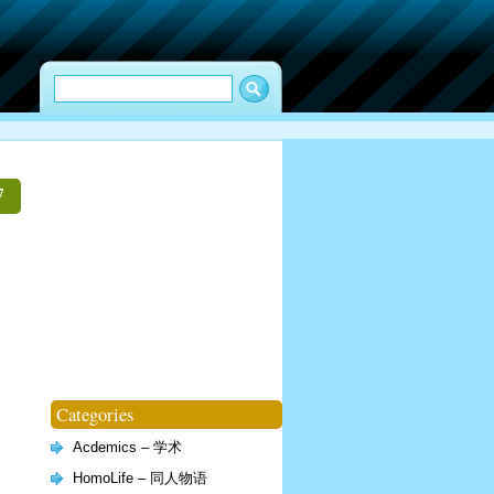
7
Categories
Acdemics – 学术
HomoLife – 同人物语